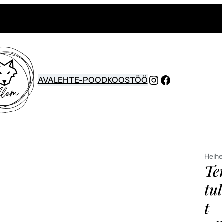
Instagram
Facebook
AVALEHT
E-POOD
KOOSTÖÖ
Heihe
Te
tu
t