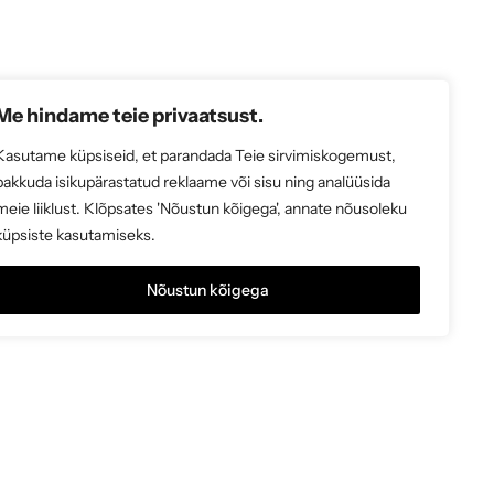
Me hindame teie privaatsust.
Kasutame küpsiseid, et parandada Teie sirvimiskogemust,
pakkuda isikupärastatud reklaame või sisu ning analüüsida
meie liiklust. Klõpsates 'Nõustun kõigega', annate nõusoleku
küpsiste kasutamiseks.
Nõustun kõigega