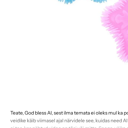
Teate, God bless AI, sest ilma temata ei oleks mul ka p
veidike käib viimasel ajal närvidele see, kuidas need AI 