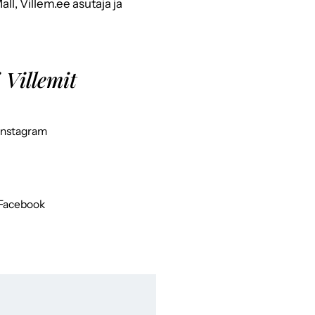
ll, Villem.ee asutaja ja
 Villemit
Instagram
Facebook