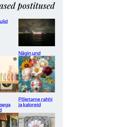
ased postitused
ulid
Nägin und
Põletame rahhi
sega
ja kaloreid
d