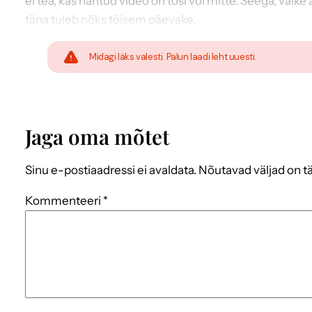
ei tea, kas nähtud video on tõsi või mitte. Seega, väike 
täna tuleb nõks töisem päevake.
Midagi läks valesti. Palun laadi leht uuesti.
Jaga oma mõtet
Sinu e-postiaadressi ei avaldata.
Nõutavad väljad on t
Kommenteeri
*