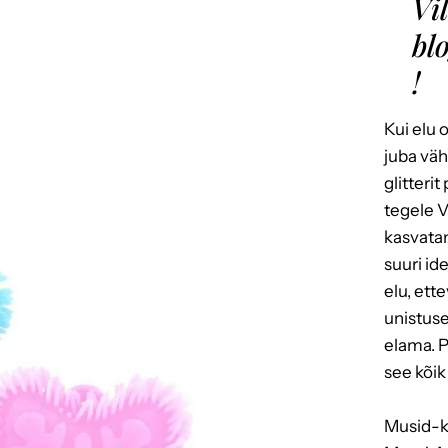
Vi
bl
!
Kui elu 
juba väh
glitterit
tegele V
kasvatan
suuri id
elu, ett
unistus
elama. P
see kõik 
Musid-ka