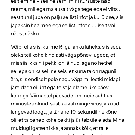
esitlemine – selline semi mini kursuste laadi
teema, millega ma ausalt väga tegeleda ei viitsi,
sest turul juba on palju sellist infot ja kui üldse, siis
jagaksin hea meelega sellist infot suuliselt või
näost näkku.
Võib-olla siis, kui me R-ga lahku läheks, siis seda
oleks teil kohe kindlasti väga põnev lugeda, et
mis siis ikka nii pekki on läinud, aga no hetkel
sellega on ka selline seis, et kuna ta on nagunii
ära, siis endiselt pole nagu väga millestki midagi
järeldada ei üht ega teist ja elame üks päev
korraga. Viimastel päevadel on meie suhtlus
miinustes olnud, sest laeval mingi viirus ja kutid
langevad loogu, ja tänane 10-sekundiline kõne
oli, et ta paneb kohe pakki ja üritab üle elada. Mina
muidugi igatsen ikka ja annaks kõik, et talle