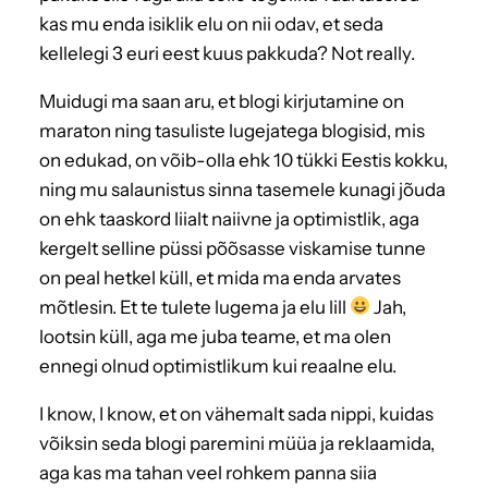
kas mu enda isiklik elu on nii odav, et seda
kellelegi 3 euri eest kuus pakkuda? Not really.
Muidugi ma saan aru, et blogi kirjutamine on
maraton ning tasuliste lugejatega blogisid, mis
on edukad, on võib-olla ehk 10 tükki Eestis kokku,
ning mu salaunistus sinna tasemele kunagi jõuda
on ehk taaskord liialt naiivne ja optimistlik, aga
kergelt selline püssi põõsasse viskamise tunne
on peal hetkel küll, et mida ma enda arvates
mõtlesin. Et te tulete lugema ja elu lill
Jah,
lootsin küll, aga me juba teame, et ma olen
ennegi olnud optimistlikum kui reaalne elu.
I know, I know, et on vähemalt sada nippi, kuidas
võiksin seda blogi paremini müüa ja reklaamida,
aga kas ma tahan veel rohkem panna siia