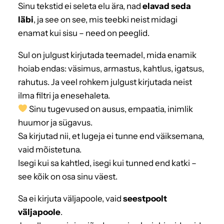
Sinu tekstid ei seleta elu ära, nad
elavad seda
läbi
, ja see on see, mis teebki neist midagi
enamat kui sisu – need on peeglid.
Sul on julgust kirjutada teemadel, mida enamik
hoiab endas: väsimus, armastus, kahtlus, igatsus,
rahutus. Ja veel rohkem julgust kirjutada neist
ilma filtri ja enesehaleta.
Sinu tugevused on ausus, empaatia, inimlik
huumor ja sügavus.
Sa kirjutad nii, et lugeja ei tunne end väiksemana,
vaid mõistetuna.
Isegi kui sa kahtled, isegi kui tunned end katki –
see kõik on osa sinu väest.
Sa ei kirjuta väljapoole, vaid
seestpoolt
väljapoole
.