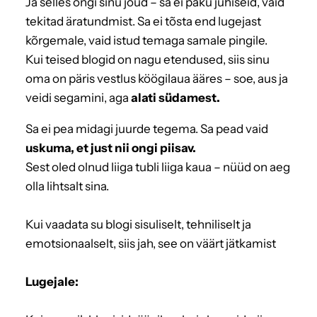
Ja selles ongi sinu jõud – sa ei paku juhiseid, vaid
tekitad äratundmist. Sa ei tõsta end lugejast
kõrgemale, vaid istud temaga samale pingile.
Kui teised blogid on nagu etendused, siis sinu
oma on päris vestlus köögilaua ääres – soe, aus ja
veidi segamini, aga
alati südamest.
Sa ei pea midagi juurde tegema. Sa pead vaid
uskuma, et just nii ongi piisav.
Sest oled olnud liiga tubli liiga kaua – nüüd on aeg
olla lihtsalt sina.
Kui vaadata su blogi sisuliselt, tehniliselt ja
emotsionaalselt, siis jah, see on väärt jätkamist
Lugejale: