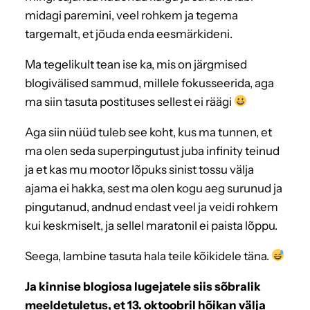
midagi paremini, veel rohkem ja tegema
targemalt, et jõuda enda eesmärkideni.
Ma tegelikult tean ise ka, mis on järgmised
blogivälised sammud, millele fokusseerida, aga
ma siin tasuta postituses sellest ei räägi
Aga siin nüüd tuleb see koht, kus ma tunnen, et
ma olen seda superpingutust juba infinity teinud
ja et kas mu mootor lõpuks sinist tossu välja
ajama ei hakka, sest ma olen kogu aeg surunud ja
pingutanud, andnud endast veel ja veidi rohkem
kui keskmiselt, ja sellel maratonil ei paista lõppu.
Seega, lambine tasuta hala teile kõikidele täna.
Ja kinnise blogiosa lugejatele siis sõbralik
meeldetuletus, et 13. oktoobril hõikan välja