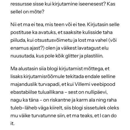
ressursse sisse kui kirjutamine iseenesest? Kas
sellel on mõte?
Nii et ma ei tea, mis teen või ei tee. Kirjutasin selle
postituse ka avatuks, et saaksite kulisside taha
piiluda, kui otsustusvõimetu ja lost ma vahel (või
enamus ajast?) olen ja väikest lavatagust elu
nuusutada, kus pole kõik glitter ja plastiliin.
Ma alustasin siia blogi kirjutamist mõttega, et
lisaks kirjutamisrõõmule tekitada endale selline
majanduslik turvapadi, et kui Villemi veebipood
ebastabiilse tuluallikana – sest on nullipäevi,
nagu ka täna – on riskantne ja karm ala ning raha
tuleb-läheb väga kiirelt, siis blogi sissetulek oleks
mu väike turvatunne siin, et ma teaks, et I can do
it.