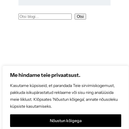
O
Otsi
t
s
i
Me hindame teie privaatsust.
Kasutame küpsiseid, et parandada Teie sirvimiskogemust,
pakkuda isikupärastatud reklaame või sisu ning analüüsida
meie liiklust. Klõpsates 'Nõustun kõigega', annate nõusoleku
küpsiste kasutamiseks.
Nõustun kõigega