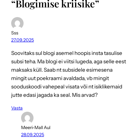
“Blogimise kriisike”
Sss
27.09.2025
Soovitaks sul blogi asemel hoopis insta tasulise
subsi teha. Ma blogi ei viitsi lugeda, aga selle eest
maksaks küll. Saab nt subsidele esimesena
mingit uut poekraami avaldada, vb mingit
sooduskoodi vahepeal visata või nt isiklikemaid
jutte edasi jagada ka seal. Mis arvad?
Vasta
Meeri-Mall Aul
28.09.2025