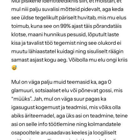
Mul pisikene identiteedikriis siin, et mõistan, et
mul niii palju suvalisi mõtteid pidevalt, aga keda
see üldse tegelikult päriselt huvitab, mis mu elus
toimub, kuna see on 99% ajast täis põrandatäis
klotse, maani hunnikus pesusid, lõputult laste
kisa ja tavalist töö tegemist ning see olukord ei
muutu lähiaastatel kuidagi ning sisuliselt räägin
samast asjast kogu aeg. Võibolla mu elu ongi kriis
Mul on väga palju muid teemasid ka, aga 0
glamuuri, sotsiaalset elu või põnevat gossi, mis
“müüks”. Jah, mul on väga suur pagas ka
igasugust kogemust ja teadmisi, mis võiks olla
abiks äriteemadel, aga üks asi on teadmine, teine
asi on selle info töötlemine ning kolmandatele
osapooltele arusaadavas keeles ja loogiliselt