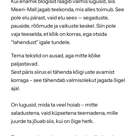
Kui enamik blogisid räägib valmis lugusid, siis
Meeri-Mall jagab teekonda, mis alles toimub. See
pole elu pärast, vaid elu sees — segaduste,
pauside, rõõmude ja vaikuste keskel. Siin pole
vaja teeselda, et kõik on korras, ega otsida
“lahendust” igale tundele.
Tema tekstid on ausad, aga mitte kõike
paljastavad.
Sest päris siirus ei tähenda kõigi uste avamist
korraga – see tähendab valmisolekut jagada õigel
ajal.
On lugusid, mida ta veel hoiab – mitte
saladustena, vaid küpsetena teemadena, mille
juurde ta jõuab siis, kui on õige hetk.