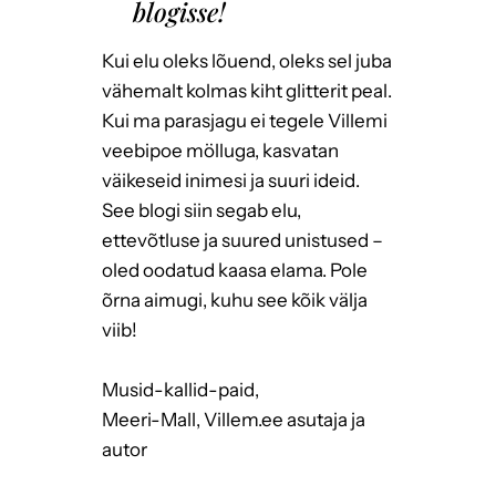
blogisse!
Kui elu oleks lõuend, oleks sel juba
vähemalt kolmas kiht glitterit peal.
Kui ma parasjagu ei tegele Villemi
veebipoe mölluga, kasvatan
väikeseid inimesi ja suuri ideid.
See blogi siin segab elu,
ettevõtluse ja suured unistused –
oled oodatud kaasa elama. Pole
õrna aimugi, kuhu see kõik välja
viib!
Musid-kallid-paid,
Meeri-Mall, Villem.ee asutaja ja
autor