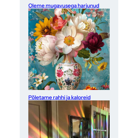
Oleme mugavusega harjunud
Põletame rahhi ja kaloreid