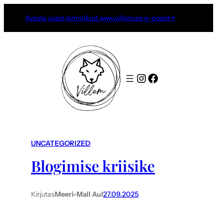
Avasta uued lemmikud www.villem.ee e-poest→
Instagram
Facebook
UNCATEGORIZED
Blogimise kriisike
Kirjutas
Meeri-Mall Aul
27.09.2025