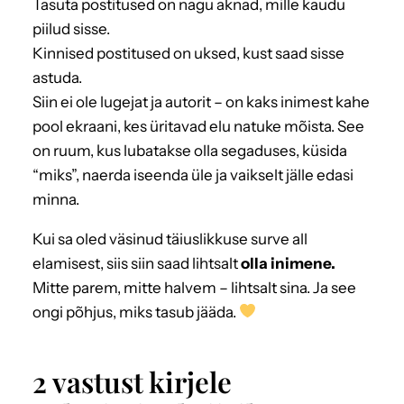
Tasuta postitused on nagu aknad, mille kaudu
piilud sisse.
Kinnised postitused on uksed, kust saad sisse
astuda.
Siin ei ole lugejat ja autorit – on kaks inimest kahe
pool ekraani, kes üritavad elu natuke mõista. See
on ruum, kus lubatakse olla segaduses, küsida
“miks”, naerda iseenda üle ja vaikselt jälle edasi
minna.
Kui sa oled väsinud täiuslikkuse surve all
elamisest, siis siin saad lihtsalt
olla inimene.
Mitte parem, mitte halvem – lihtsalt sina. Ja see
ongi põhjus, miks tasub jääda.
2 vastust kirjele