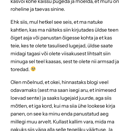
kasvõi kohe kaissu pugeda ja mõelda, et muru on
roheline ja taevas sinine.
Ehk siis, mul hetkel see seis, et ma natuke
kahtlen, kas ma näiteks siin kirjutades üldse teen
õiget asja või panustan õigesse kohta ja et kas
teie, kes te olete tasulised lugejad, üldse saate
midagi tagasi või olete viisakusest lihtsalt siin
minuga sel teel kaasas, sest te olete nii armsad ja
toredad.
Olen mõelnud, et okei, hinnastaks blogi veel
odavamaks (sest ma saan isegi aru, et inimesed
loevad sente) ja saaks lugejaid juurde, aga siis
mõtlen, et iga kord, kui ma siia ühe lookese kirja
panen, on see ka minu enda panustatud aeg
millegi muu arvelt. Kullast kallim vara, mida ma
pakuks siis väga alla selle tegeliku väärtuse. Ja