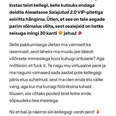
Instas teist kellegi, kelle kutsuks endaga
deidile Alexelasse
Salajutud 2.0
VIP-piletiga
esiritta hängima. Ütlen, et see on teie aegade
parim võimalus võita, sest osalejaid on hetke
seisuga mingi 30 kanti
jehuu!
Selle pakkumisega ületan ma vaimselt ka
iseennast, sest läheks ma muidu jee täiesti
võõraste inimestega koos kuhugi üritusele? Aga
mõtlesin, et fuck it. Te nagu mu virtuaalne pere ja
ma nagunii viimased sada aastat pole kellegagi
päris elus suhelnud, sest ma olen enda elu väike
vang, aga kui ma kunagi fööniksina tuhast
tõusen, siis võtaks pooled teist kohe enda
sõpsudeks hea meelega.
Nii et baii ja näeme siis kellegagi varsti peol!