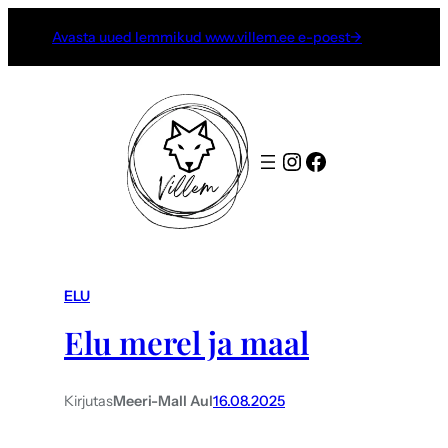
Avasta uued lemmikud www.villem.ee e-poest→
Instagram
Facebook
ELU
Elu merel ja maal
Kirjutas
Meeri-Mall Aul
16.08.2025