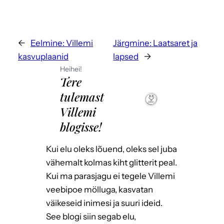
←
Eelmine:
Villemi
Järgmine:
Laatsaret ja
kasvuplaanid
lapsed
→
Heihei!
Tere
tulemast
Villemi
blogisse!
Kui elu oleks lõuend, oleks sel juba
vähemalt kolmas kiht glitterit peal.
Kui ma parasjagu ei tegele Villemi
veebipoe mölluga, kasvatan
väikeseid inimesi ja suuri ideid.
See blogi siin segab elu,