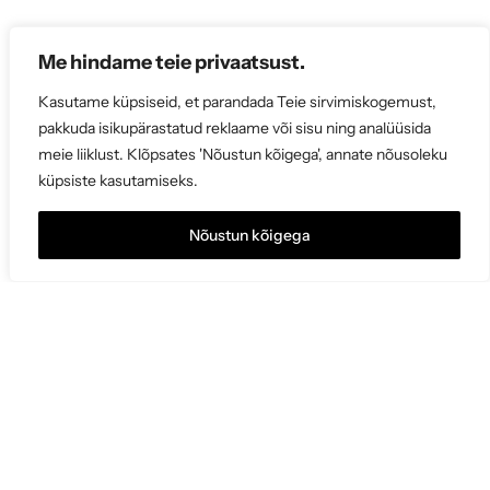
Me hindame teie privaatsust.
Kasutame küpsiseid, et parandada Teie sirvimiskogemust,
pakkuda isikupärastatud reklaame või sisu ning analüüsida
meie liiklust. Klõpsates 'Nõustun kõigega', annate nõusoleku
küpsiste kasutamiseks.
Nõustun kõigega