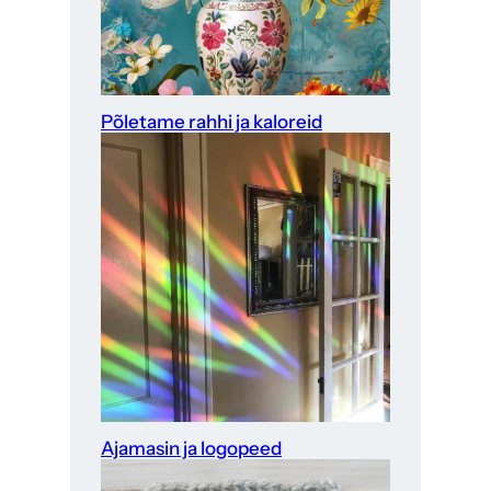
Põletame rahhi ja kaloreid
Ajamasin ja logopeed