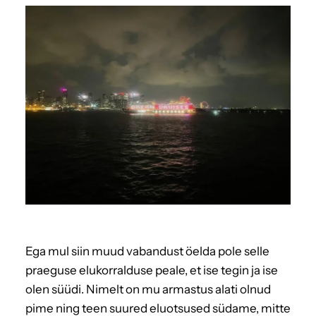
Ega mul siin muud vabandust öelda pole selle
praeguse elukorralduse peale, et ise tegin ja ise
olen süüdi. Nimelt on mu armastus alati olnud
pime ning teen suured eluotsused südame, mitte