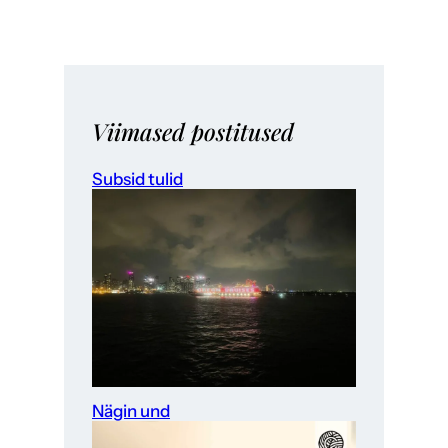
Viimased postitused
Subsid tulid
Nägin und