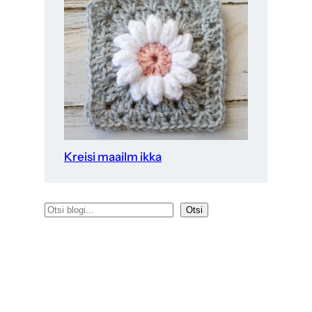
Kreisi maailm ikka
O
Otsi
t
s
i