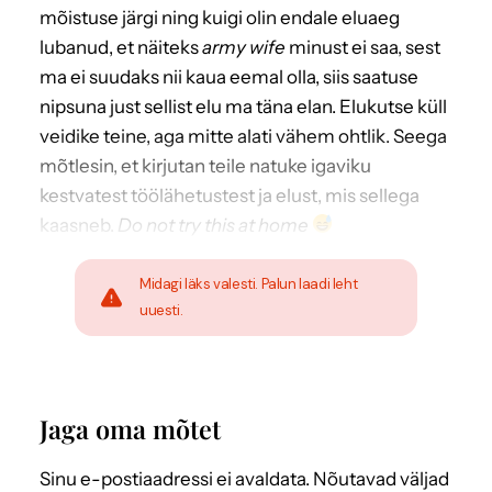
mõistuse järgi ning kuigi olin endale eluaeg
lubanud, et näiteks
army wife
minust ei saa, sest
ma ei suudaks nii kaua eemal olla, siis saatuse
nipsuna just sellist elu ma täna elan. Elukutse küll
veidike teine, aga mitte alati vähem ohtlik. Seega
mõtlesin, et kirjutan teile natuke igaviku
kestvatest töölähetustest ja elust, mis sellega
kaasneb.
Do not try this at home
Midagi läks valesti. Palun laadi leht
uuesti.
Jaga oma mõtet
Sinu e-postiaadressi ei avaldata.
Nõutavad väljad