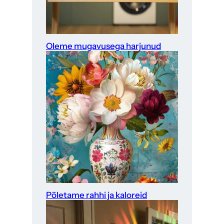
Oleme mugavusega harjunud
Põletame rahhi ja kaloreid