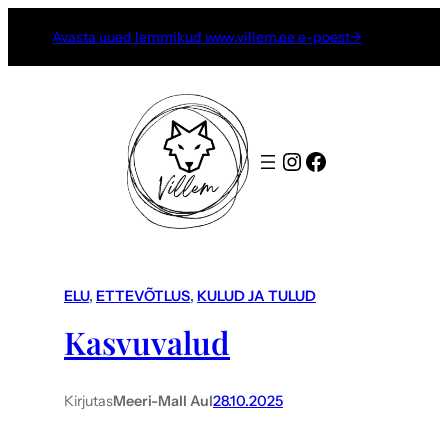
Avasta uued lemmikud www.villem.ee e-poest→
Instagram
Facebook
ELU
, 
ETTEVÕTLUS
, 
KULUD JA TULUD
Kasvuvalud
Kirjutas
Meeri-Mall Aul
28.10.2025