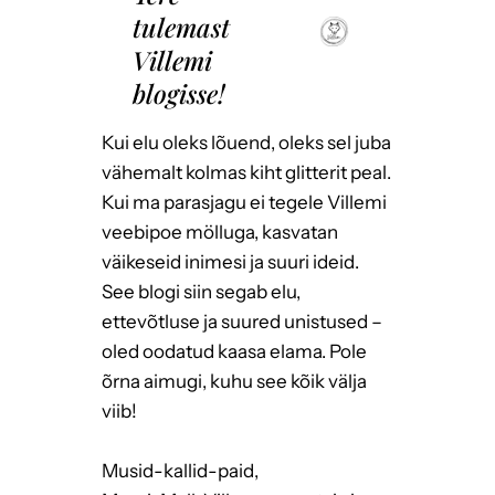
tulemast
Villemi
blogisse!
Kui elu oleks lõuend, oleks sel juba
vähemalt kolmas kiht glitterit peal.
Kui ma parasjagu ei tegele Villemi
veebipoe mölluga, kasvatan
väikeseid inimesi ja suuri ideid.
See blogi siin segab elu,
ettevõtluse ja suured unistused –
oled oodatud kaasa elama. Pole
õrna aimugi, kuhu see kõik välja
viib!
Musid-kallid-paid,