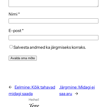
Nimi
*
E-post
*
Salvesta andmed ka järgmiseks korraks.
←
Eelmine:
Kõik tahavad
Järgmine:
Midagi ei
midagi saada
saa aru
→
Heihei!
Tere