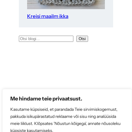
Kreisi maailm ikka
O
Otsi
t
s
i
Me hindame teie privaatsust.
Kasutame küpsiseid, et parandada Teie sirvimiskogemust,
pakkuda isikupärastatud reklaame või sisu ning analüüsida
meie liiklust. Klõpsates 'Nõustun kõigega', annate nõusoleku
küpsiste kasutamiseks.