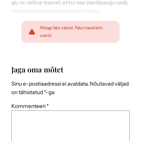
aju on selline traavel, et kui see stardipaugu saab,
siis ega ta pidama ise kuidagi ei jää ka.
Midagi läks valesti. Palun laadi leht
uuesti.
Jaga oma mõtet
Sinu e-postiaadressi ei avaldata.
Nõutavad väljad
on tähistatud
*
-ga
Kommenteeri
*