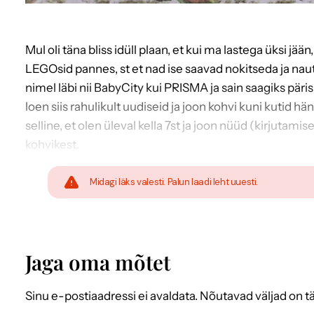
Mul oli täna bliss idüll plaan, et kui ma lastega üksi j
LEGOsid pannes, st et nad ise saavad nokitseda ja naut
nimel läbi nii BabyCity kui PRISMA ja sain saagiks päri
loen siis rahulikult uudiseid ja joon kohvi kuni kutid h
selline, et olen üleval kella 7st ja joon nüüd (kirjutami
kohvikest.
Midagi läks valesti. Palun laadi leht uuesti.
Jaga oma mõtet
Sinu e-postiaadressi ei avaldata.
Nõutavad väljad on t