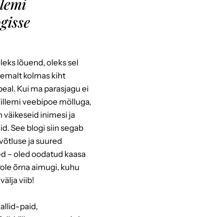
llemi
ogisse
oleks lõuend, oleks sel
emalt kolmas kiht
 peal. Kui ma parasjagu ei
illemi veebipoe mölluga,
 väikeseid inimesi ja
eid. See blogi siin segab
evõtluse ja suured
ed – oled oodatud kaasa
ole õrna aimugi, kuhu
välja viib!
llid-paid,