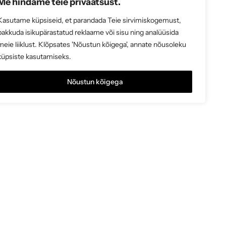
Me hindame teie privaatsust.
Kasutame küpsiseid, et parandada Teie sirvimiskogemust,
pakkuda isikupärastatud reklaame või sisu ning analüüsida
meie liiklust. Klõpsates 'Nõustun kõigega', annate nõusoleku
küpsiste kasutamiseks.
Nõustun kõigega