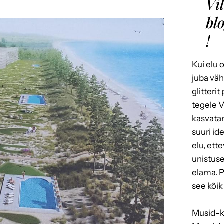
Vi
bl
!
Kui elu 
juba väh
glitterit
tegele V
kasvatan
suuri id
elu, ett
unistus
elama. P
see kõik 
Musid-ka