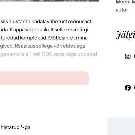
Meeri-Ma
autor
ään, siis alustame nädalavahetust mõnusasti
ida. Kappasin pidulikult selle eesmärgi
Jälgi
s toredad komplektid. Mõtlesin, et mina
ängivad. Reaalsus sellega võrreldes aga
sega samal ajal) kell 11.30 seda väga oodatud
ähistatud
*
-ga