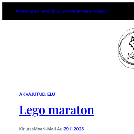
Avasta uued lemmikud www.villem.ee e-poest→
AKVAJUTUD
, 
ELU
Lego maraton
Kirjutas
Meeri-Mall Aul
29.11.2025