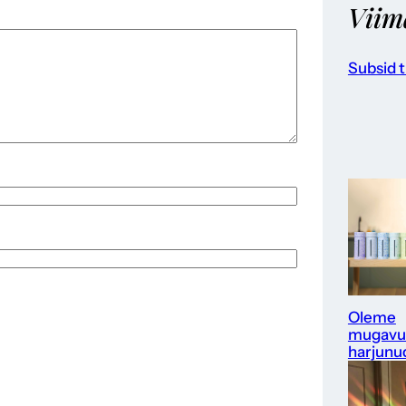
Viim
Subsid t
Oleme
mugavu
harjunu