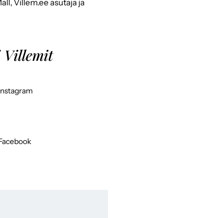
ll, Villem.ee asutaja ja
 Villemit
Instagram
Facebook