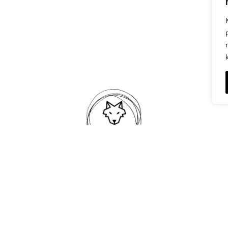
Avaleht
E-pood
Koostöö
Kõik õigused kaitstud
©
VillemArt OÜ
Müügi- ja kasutustingimused
Instagram
Facebook
E-post