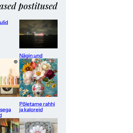
ased postitused
ulid
Nägin und
Põletame rahhi
sega
ja kaloreid
d