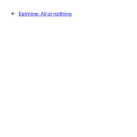
←
Eelmine:
All or nothing