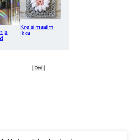
Kreisi maailm
 ja
ikka
ed
Otsi