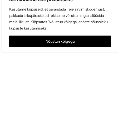
Kasutame küpsiseid, et parandada Teie sirvimiskogemust,
pakkuda isikupärastatud reklaame või sisu ning analüüsida
meie liiklust. Klõpsates 'Nõustun kõigega', annate nõusoleku
küpsiste kasutamiseks.
Nõustun kõigega