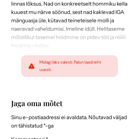
linnas lõksus. Nad on konkreetselt hommiku kella
kuuest mu närve söönud, sest nad kaklevad IGA
mänguasja üle, kütavad teineteisele molli ja
naeravad vaheldumisi. Imeline idüll. Helitaseme
mõistlikul tasemel hoidmine on pidev töö ja niiiiii
freaking väsitav.
Midagi läks valesti. Palun laadi leht
uuesti.
Jaga oma mõtet
Sinu e-postiaadressi ei avaldata.
Nõutavad väljad
on tähistatud
*
-ga