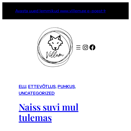
Avasta uued lemmikud www.villem.ee e-poest→
Instagram
Facebook
ELU
, 
ETTEVÕTLUS
, 
PUHKUS
, 
UNCATEGORIZED
Naiss suvi mul
tulemas