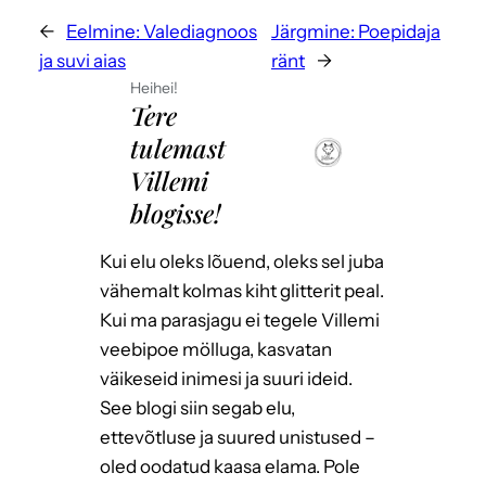
←
Eelmine:
Valediagnoos
Järgmine:
Poepidaja
ja suvi aias
ränt
→
Heihei!
Tere
tulemast
Villemi
blogisse!
Kui elu oleks lõuend, oleks sel juba
vähemalt kolmas kiht glitterit peal.
Kui ma parasjagu ei tegele Villemi
veebipoe mölluga, kasvatan
väikeseid inimesi ja suuri ideid.
See blogi siin segab elu,
ettevõtluse ja suured unistused –
oled oodatud kaasa elama. Pole