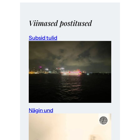
Viimased postitused
Subsid tulid
Nägin und