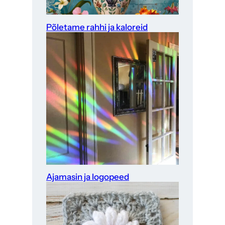
Põletame rahhi ja kaloreid
Ajamasin ja logopeed