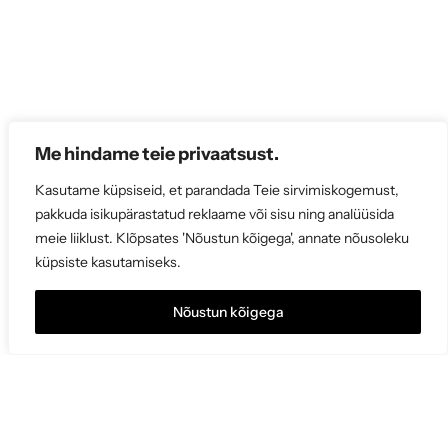
s
i
Me hindame teie privaatsust.
Kasutame küpsiseid, et parandada Teie sirvimiskogemust,
pakkuda isikupärastatud reklaame või sisu ning analüüsida
meie liiklust. Klõpsates 'Nõustun kõigega', annate nõusoleku
küpsiste kasutamiseks.
Nõustun kõigega