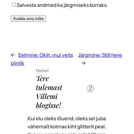
Salvesta andmed ka järgmiseks korraks.
←
Eelmine:
Okih, mul veits
Järgmine:
Still here
piinlik
→
Heihei!
Tere
tulemast
Villemi
blogisse!
Kui elu oleks lõuend, oleks sel juba
vähemalt kolmas kiht glitterit peal.