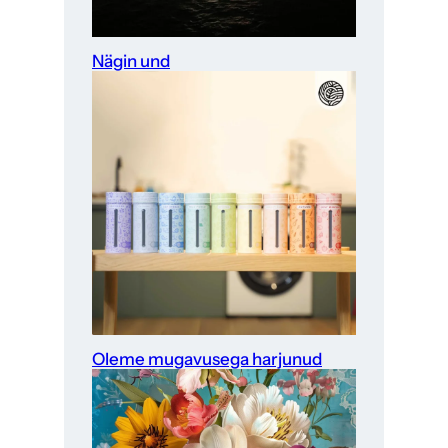
Nägin und
Oleme mugavusega harjunud