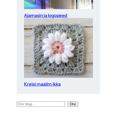
Ajamasin ja logopeed
Kreisi maailm ikka
O
Otsi
t