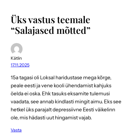
Üks vastus teemale
“Salajased mõtted”
Kätlin
17.11.2025
15a tagasi oli Loksal haridustase mega kõrge,
peale eesti ja vene kooli ühendamist kahjuks
öelda ei oska. Ehk tasuks eksamite tulemusi
vaadata, see annab kindlasti mingit aimu. Eks see
hetkel üks parajalt depressiivne Eesti väikelinn
ole, mis hädasti uut hingamist vajab.
Vasta