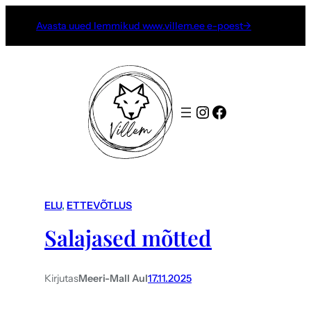
Avasta uued lemmikud www.villem.ee e-poest→
Instagram
Facebook
ELU
, 
ETTEVÕTLUS
Salajased mõtted
Kirjutas
Meeri-Mall Aul
17.11.2025