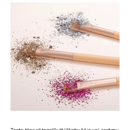
Teate, täna oli tegelikult ülikehv öö ja uni, sest mu