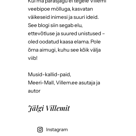
Kui ma parasjagu ei tegele Villemi
veebipoe mölluga, kasvatan
väikeseid inimesi ja suuri ideid.
See blogi siin segab elu,
ettevõtluse ja suured unistused –
oled oodatud kaasa elama. Pole
õrna aimugi, kuhu see kõik välja
viib!
Musid-kallid-paid,
Meeri-Mall, Villem.ee asutaja ja
autor
Jälgi Villemit
Instagram