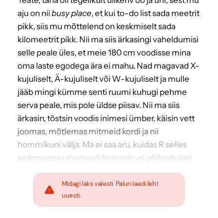
aju on nii
busy place
, et kui to-do list sada meetrit
pikk, siis mu mõttelend on keskmiselt sada
kilomeetrit pikk. Nii ma siis ärkasingi vaheldumisi
selle peale üles, et meie 180 cm voodisse mina
oma laste egodega ära ei mahu. Nad magavad X-
kujuliselt, Ä-kujuliselt või W-kujuliselt ja mulle
jääb mingi kümme senti ruumi kuhugi pehme
serva peale, mis pole üldse piisav. Nii ma siis
ärkasin, tõstsin voodis inimesi ümber, käisin vett
joomas, mõtlemas mitmeid kordi ja nii
hommikuni välja. Ma ei saa aru, kuidas R selles
sadomasos rahumeeli hommikuni põõnab alati.
Midagi läks valesti. Palun laadi leht
uuesti.