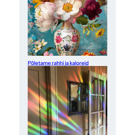
Põletame rahhi ja kaloreid