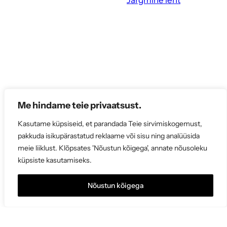
Järgmine leht
Me hindame teie privaatsust.
Kasutame küpsiseid, et parandada Teie sirvimiskogemust,
pakkuda isikupärastatud reklaame või sisu ning analüüsida
meie liiklust. Klõpsates 'Nõustun kõigega', annate nõusoleku
küpsiste kasutamiseks.
Nõustun kõigega