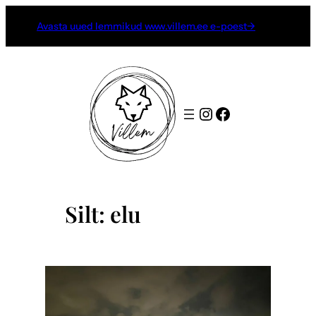
Liigu
Avasta uued lemmikud www.villem.ee e-poest→
sisu
juurde
Instagram
Facebook
Silt:
elu