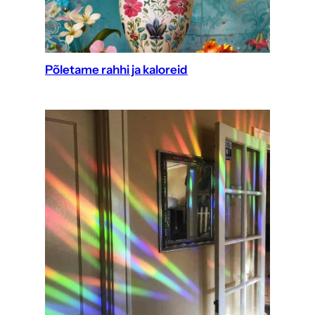
Põletame rahhi ja kaloreid