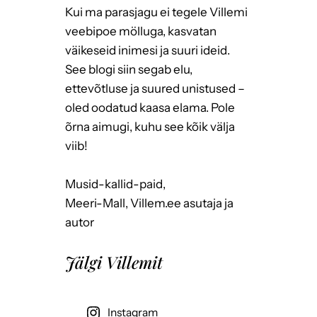
Kui ma parasjagu ei tegele Villemi
veebipoe mölluga, kasvatan
väikeseid inimesi ja suuri ideid.
See blogi siin segab elu,
ettevõtluse ja suured unistused –
oled oodatud kaasa elama. Pole
õrna aimugi, kuhu see kõik välja
viib!
Musid-kallid-paid,
Meeri-Mall, Villem.ee asutaja ja
autor
Jälgi Villemit
Instagram