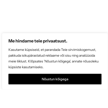
s
i
Me hindame teie privaatsust.
Kasutame küpsiseid, et parandada Teie sirvimiskogemust,
pakkuda isikupärastatud reklaame või sisu ning analüüsida
meie liiklust. Klõpsates 'Nõustun kõigega', annate nõusoleku
küpsiste kasutamiseks.
Nõustun kõigega