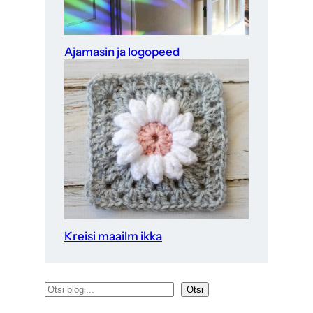
Ajamasin ja logopeed
Kreisi maailm ikka
O
Otsi
t