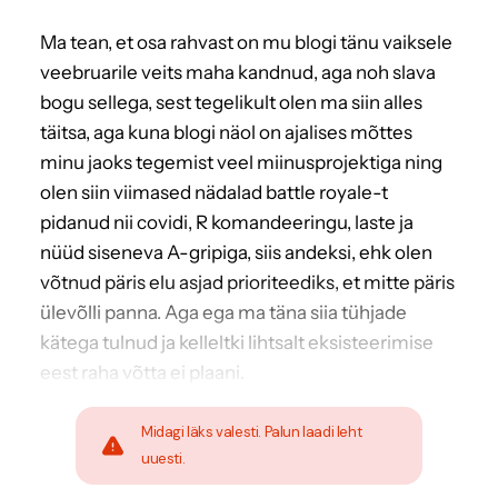
Ma tean, et osa rahvast on mu blogi tänu vaiksele
veebruarile veits maha kandnud, aga noh slava
bogu sellega, sest tegelikult olen ma siin alles
täitsa, aga kuna blogi näol on ajalises mõttes
minu jaoks tegemist veel miinusprojektiga ning
olen siin viimased nädalad battle royale-t
pidanud nii covidi, R komandeeringu, laste ja
nüüd siseneva A-gripiga, siis andeksi, ehk olen
võtnud päris elu asjad prioriteediks, et mitte päris
ülevõlli panna. Aga ega ma täna siia tühjade
kätega tulnud ja kelleltki lihtsalt eksisteerimise
eest raha võtta ei plaani.
Midagi läks valesti. Palun laadi leht
uuesti.