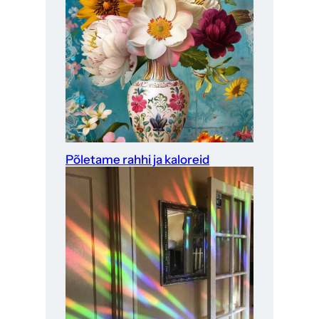
Põletame rahhi ja kaloreid