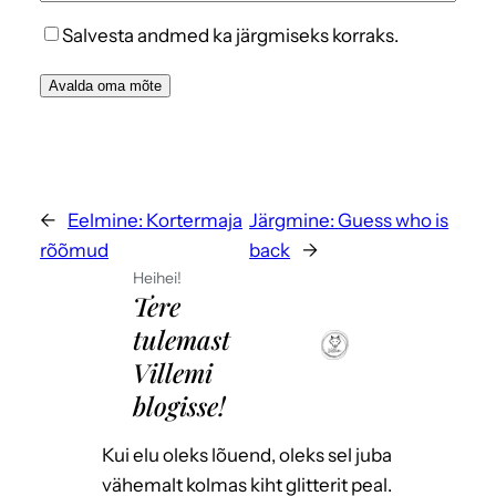
Salvesta andmed ka järgmiseks korraks.
←
Eelmine:
Kortermaja
Järgmine:
Guess who is
rõõmud
back
→
Heihei!
Tere
tulemast
Villemi
blogisse!
Kui elu oleks lõuend, oleks sel juba
vähemalt kolmas kiht glitterit peal.