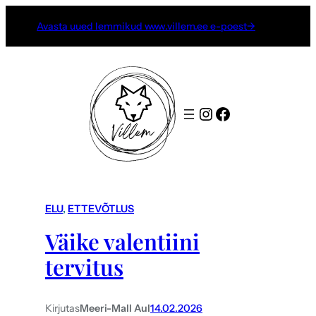
Avasta uued lemmikud www.villem.ee e-poest→
Instagram
Facebook
ELU
, 
ETTEVÕTLUS
Väike valentiini
tervitus
Kirjutas
Meeri-Mall Aul
14.02.2026