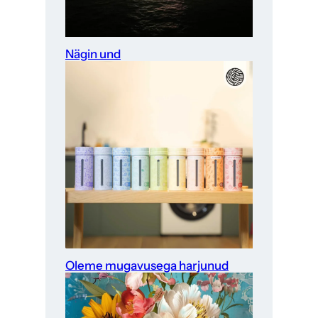
Nägin und
Oleme mugavusega harjunud