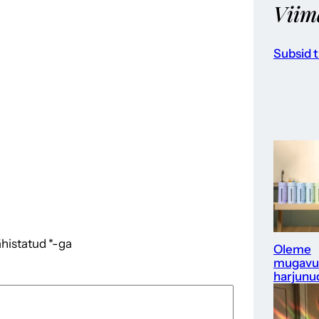
Viim
Subsid t
ähistatud
*
-ga
Oleme
mugavu
harjunu