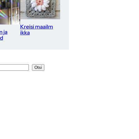
Kreisi maailm
 ja
ikka
ed
Otsi