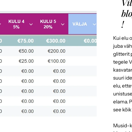
Vi
bl
!
Kui elu 
juba väh
glitterit
tegele V
kasvatan
suuri id
elu, ett
unistus
elama. P
see kõik 
Musid-ka