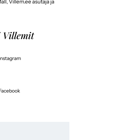
ll, Villem.ee asutaja ja
 Villemit
Instagram
Facebook