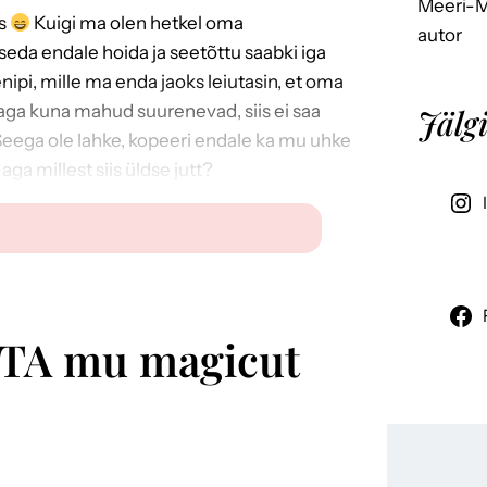
Meeri-Ma
us
Kuigi ma olen hetkel oma
autor
 seda endale hoida ja seetõttu saabki iga
nipi, mille ma enda jaoks leiutasin, et oma
aga kuna mahud suurenevad, siis ei saa
Jälgi
eega ole lahke, kopeeri endale ka mu uhke
ga millest siis üldse jutt?
SUTA mu magicut