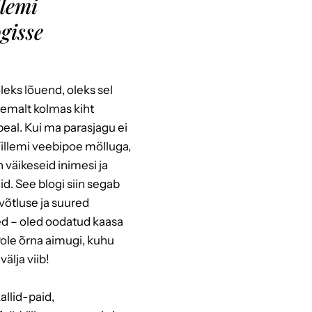
llemi
ogisse
oleks lõuend, oleks sel
emalt kolmas kiht
 peal. Kui ma parasjagu ei
illemi veebipoe mölluga,
 väikeseid inimesi ja
eid. See blogi siin segab
evõtluse ja suured
ed – oled oodatud kaasa
ole õrna aimugi, kuhu
välja viib!
llid-paid,