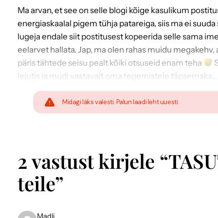
Ma arvan, et see on selle blogi kõige kasulikum postit
energiaskaalal pigem tühja patareiga, siis ma ei suuda
lugeja endale siit postitusest kopeerida selle sama ime
eelarvet hallata. Jap, ma olen rahas muidu megakehv, 
päris tähtede seisu pealt kõiki otsuseid enam teha
S
leiutis ja mudi vastavalt oma tegemistele täpsemaks… a
Midagi läks valesti. Palun laadi leht uuesti.
2 vastust kirjele “TA
teile”
Madli