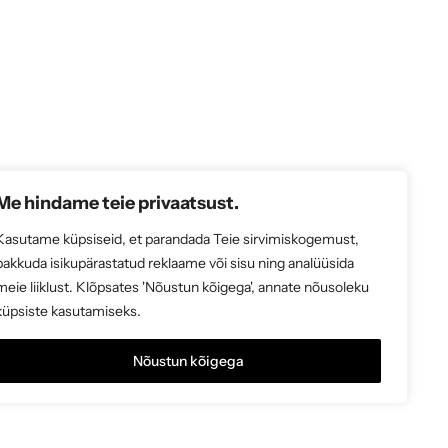
Me hindame teie privaatsust.
Kasutame küpsiseid, et parandada Teie sirvimiskogemust,
pakkuda isikupärastatud reklaame või sisu ning analüüsida
meie liiklust. Klõpsates 'Nõustun kõigega', annate nõusoleku
küpsiste kasutamiseks.
Nõustun kõigega