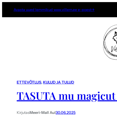
Avasta uued lemmikud www.villem.ee e-poest→
ETTEVÕTLUS
, 
KULUD JA TULUD
TASUTA mu magicut 
Kirjutas
Meeri-Mall Aul
30.06.2025