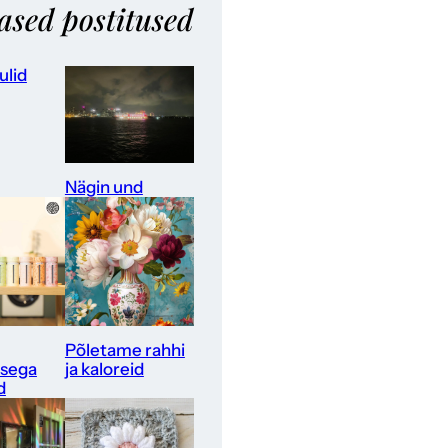
ased postitused
ulid
Nägin und
Põletame rahhi
sega
ja kaloreid
d