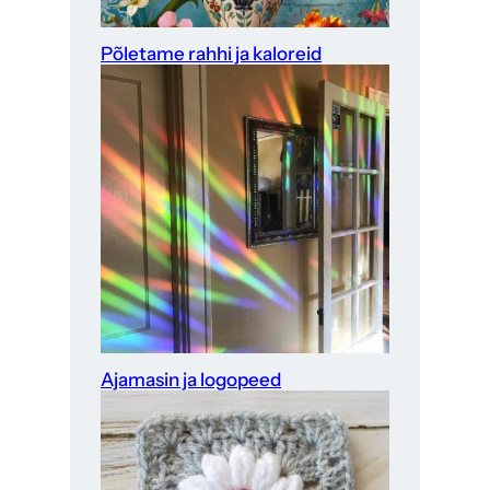
Põletame rahhi ja kaloreid
Ajamasin ja logopeed