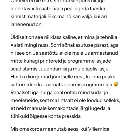
Õnneks ei ole ma sel korral siin päris üksi ja
loodetavasti saate üsna pea lugeda taas ka
kinnist materjali. Eks ma hõikan välja, kui asi
lahenenud on.
Üldiselt on see nii klassikaline, et mina ja tehnika
= alati mingi nuss. Sorri sõnakasutuse pärast, aga
nii see on. Ja seetõttu ei ole ma elus armastanud
mitte kunagi printereid ja programme, asjade
seadistamisi, uuendamisi ja muid taolisi asju.
Hoidku kõrgemad jõud selle eest, kui ma peaks
sattuma kokku raamatupidamisprogrammiga
.
Reaalselt iga nurga peal ootab mind südar ja
meeleheide, sest ma lihtsalt ei ole loodud selleks,
et neid manuale komakohtade järgi lugeda ja
tühikuid õigesse kohta pressida.
Mis omakorda meenutab aega, kui Villemiga