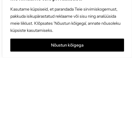
Kasutame küpsiseid, et parandada Teie sirvimiskogemust,
pakkuda isikupärastatud reklaame või sisu ning analüüsida
meie liiklust. Klõpsates 'Nõustun kõigega', annate nõusoleku
küpsiste kasutamiseks.
Nõustun kõigega