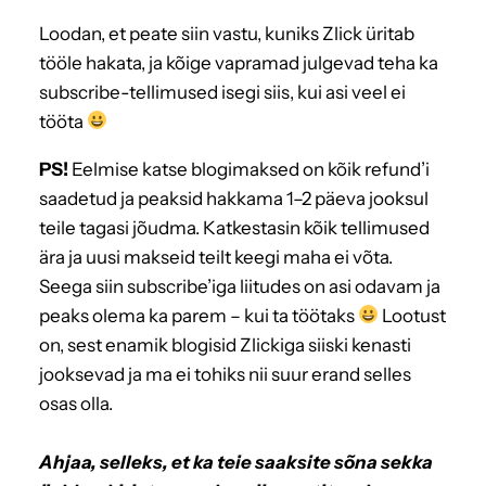
Loodan, et peate siin vastu, kuniks Zlick üritab
tööle hakata, ja kõige vapramad julgevad teha ka
subscribe-tellimused isegi siis, kui asi veel ei
tööta
PS!
Eelmise katse blogimaksed on kõik refund’i
saadetud ja peaksid hakkama 1–2 päeva jooksul
teile tagasi jõudma. Katkestasin kõik tellimused
ära ja uusi makseid teilt keegi maha ei võta.
Seega siin subscribe’iga liitudes on asi odavam ja
peaks olema ka parem – kui ta töötaks
Lootust
on, sest enamik blogisid Zlickiga siiski kenasti
jooksevad ja ma ei tohiks nii suur erand selles
osas olla.
Ahjaa, selleks, et ka teie saaksite sõna sekka