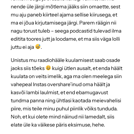
nende üle järgi mõtlema jääks siin omaette, sest
mu aju paneb kiirteel ajama sellise kiirusega, et
ma ei jõua kirjutamisega järgi. Parem räägin nii
nagu torust tuleb – seega podcastid tulevad ilma
editita toores jutt ja loodame, et ma siis väga lolli
juttu ei aja
.
Unistus mu raadiohääle kuulamisest saab osade
jaoks siis tõeks
kuigi ütlen ausalt, et enda häält
kuulata on veits imelik, aga ma olen meelega siin
vahepeal Instas overshare’inud oma häält ja
kasvõi lambi laulmist, et end ebamugavust
tundma panna ning ühtlasi kaotada meievahelisi
piire, mis teile minu puhul piinlik võiks tunduda.
Noh, et kui olete mind näinud nii lamedalt, siis
elate üle ka väikese päris eksimuse, hehe.