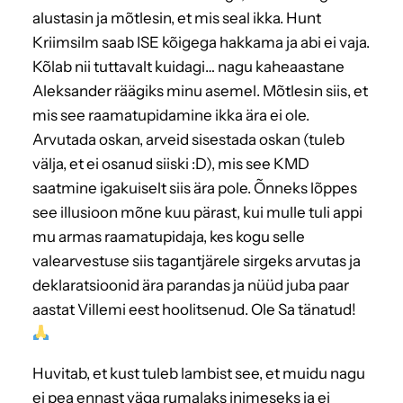
alustasin ja mõtlesin, et mis seal ikka. Hunt
Kriimsilm saab ISE kõigega hakkama ja abi ei vaja.
Kõlab nii tuttavalt kuidagi… nagu kaheaastane
Aleksander räägiks minu asemel. Mõtlesin siis, et
mis see raamatupidamine ikka ära ei ole.
Arvutada oskan, arveid sisestada oskan (tuleb
välja, et ei osanud siiski :D), mis see KMD
saatmine igakuiselt siis ära pole. Õnneks lõppes
see illusioon mõne kuu pärast, kui mulle tuli appi
mu armas raamatupidaja, kes kogu selle
valearvestuse siis tagantjärele sirgeks arvutas ja
deklaratsioonid ära parandas ja nüüd juba paar
aastat Villemi eest hoolitsenud. Ole Sa tänatud!
Huvitab, et kust tuleb lambist see, et muidu nagu
ei pea ennast väga rumalaks inimeseks ja ei