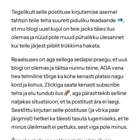
Tegelikult selle postituse kirjutamise asemel
tahtsin teile teha suurelt piduliku teadaande
,
et mu blogi uuel kujul on teie jaoks täies ilus
olemas ja nüüd pole muud pühalikku ülesannet
kui teile järjest piiblit trükkima hakata.
Reaalsuses on aga sellega sedapsi praegu, et uus
blogi on olemas ja täitsa nunnu teine, AGA vana
hea tehniline tõrge ka kohe kenasti platsis nagu
kord ja kohus. Zlickiga saate kenasti subscribe
teha ja elu tundub ilus
, aga pärast tekib selline
naljakas situatsioon, et ta postitust ära ei laegi.
Seetõttu kirjutan selle postituse (ja vb ka paar
järgmist) hetkel ka täiesti tasuta lugemiseks, et te
minus üleilmselt ei pettuks, sest viga pole minus.