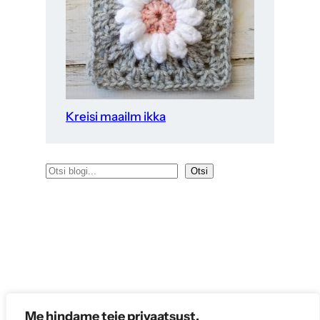
Kreisi maailm ikka
O
Otsi
t
s
i
Me hindame teie privaatsust.