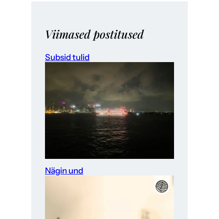
Viimased postitused
Subsid tulid
Nägin und