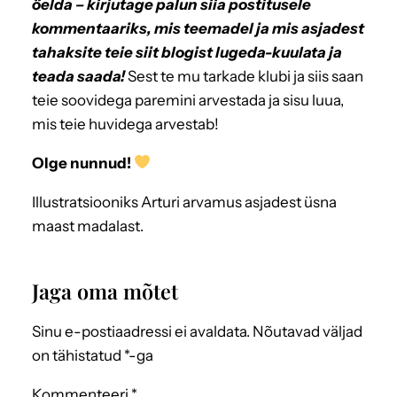
öelda – kirjutage palun siia postitusele
kommentaariks, mis teemadel ja mis asjadest
tahaksite teie siit blogist lugeda-kuulata ja
teada saada!
Sest te mu tarkade klubi ja siis saan
teie soovidega paremini arvestada ja sisu luua,
mis teie huvidega arvestab!
Olge nunnud!
Illustratsiooniks Arturi arvamus asjadest üsna
maast madalast.
Jaga oma mõtet
Sinu e-postiaadressi ei avaldata.
Nõutavad väljad
on tähistatud
*
-ga
Kommenteeri
*