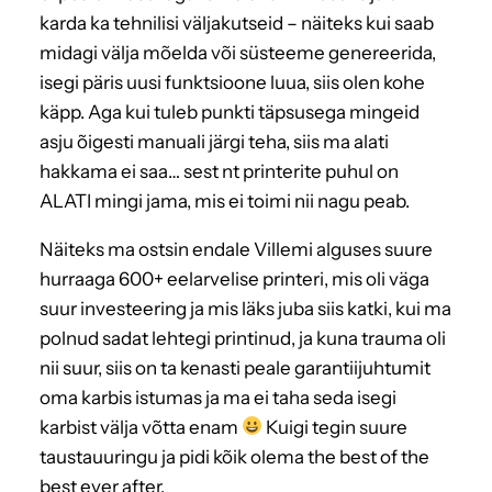
karda ka tehnilisi väljakutseid – näiteks kui saab
midagi välja mõelda või süsteeme genereerida,
isegi päris uusi funktsioone luua, siis olen kohe
käpp. Aga kui tuleb punkti täpsusega mingeid
asju õigesti manuali järgi teha, siis ma alati
hakkama ei saa… sest nt printerite puhul on
ALATI mingi jama, mis ei toimi nii nagu peab.
Näiteks ma ostsin endale Villemi alguses suure
hurraaga 600+ eelarvelise printeri, mis oli väga
suur investeering ja mis läks juba siis katki, kui ma
polnud sadat lehtegi printinud, ja kuna trauma oli
nii suur, siis on ta kenasti peale garantiijuhtumit
oma karbis istumas ja ma ei taha seda isegi
karbist välja võtta enam
Kuigi tegin suure
taustauuringu ja pidi kõik olema the best of the
best ever after.