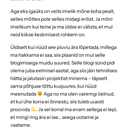
Aga eks igaüks on veits imelik mõne koha pealt,
selles mõttes pole selles midagi erilist. Ja mõni
imelikum kui teine ja ma üldse ei välista, et mul
neid kiikse keskmisest rohkem on.
Üldiselt kui nüüd see piuviu ära lõpetada, millega
ma hakkama ei saa, siis plaanid on mul selle
blogimisega muidu suured. Selle blogi sünd pidi
olema juba eelmisel aastal, aga siis jäin tehnilises
hätta ja jalutasin projektist minema – täpselt
sama põhjuse tõttu kusjuures, kui nüüd
meenutada
Aga no ma olen varemgi öelnud,
et kui ühe korra ei õnnestu, siis tuleb uuesti
proovida
. Ja sel korral ma enam sellega ei lepi,
et mingi ring ära ei lae… seega ootame ja
vaatame.