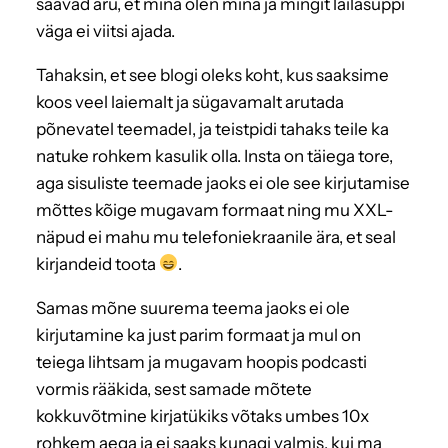
saavad aru, et mina olen mina ja mingit läilasuppi
väga ei viitsi ajada.
Tahaksin, et see blogi oleks koht, kus saaksime
koos veel laiemalt ja sügavamalt arutada
põnevatel teemadel, ja teistpidi tahaks teile ka
natuke rohkem kasulik olla. Insta on täiega tore,
aga sisuliste teemade jaoks ei ole see kirjutamise
mõttes kõige mugavam formaat ning mu XXL-
näpud ei mahu mu telefoniekraanile ära, et seal
kirjandeid toota
.
Samas mõne suurema teema jaoks ei ole
kirjutamine ka just parim formaat ja mul on
teiega lihtsam ja mugavam hoopis podcasti
vormis rääkida, sest samade mõtete
kokkuvõtmine kirjatükiks võtaks umbes 10x
rohkem aega ja ei saaks kunagi valmis, kui ma