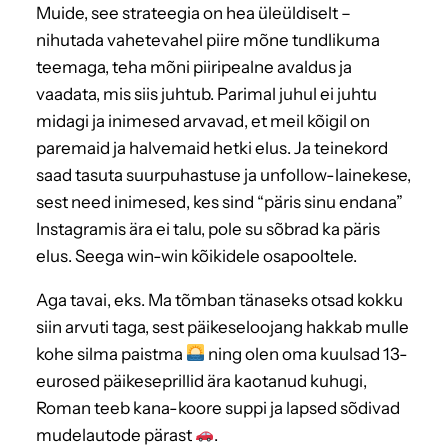
Muide, see strateegia on hea üleüldiselt –
nihutada vahetevahel piire mõne tundlikuma
teemaga, teha mõni piiripealne avaldus ja
vaadata, mis siis juhtub. Parimal juhul ei juhtu
midagi ja inimesed arvavad, et meil kõigil on
paremaid ja halvemaid hetki elus. Ja teinekord
saad tasuta suurpuhastuse ja unfollow-lainekese,
sest need inimesed, kes sind “päris sinu endana”
Instagramis ära ei talu, pole su sõbrad ka päris
elus. Seega win-win kõikidele osapooltele.
Aga tavai, eks. Ma tõmban tänaseks otsad kokku
siin arvuti taga, sest päikeseloojang hakkab mulle
kohe silma paistma
ning olen oma kuulsad 13-
eurosed päikeseprillid ära kaotanud kuhugi,
Roman teeb kana-koore suppi ja lapsed sõdivad
mudelautode pärast
.