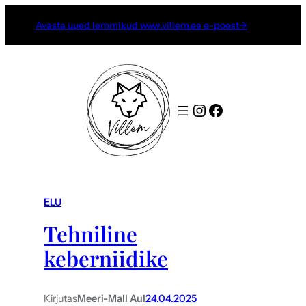
Avasta uued lemmikud www.villem.ee e-poest→
Instagram
Facebook
ELU
Tehniline
keberniidike
Kirjutas
Meeri-Mall Aul
24.04.2025