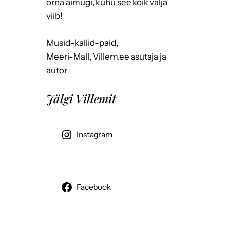
õrna aimugi, kuhu see kõik välja
viib!
Musid-kallid-paid,
Meeri-Mall, Villem.ee asutaja ja
autor
Jälgi Villemit
Instagram
Facebook