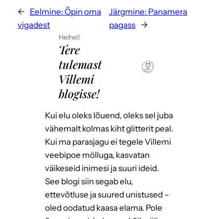
←
Eelmine:
Õpin oma
Järgmine:
Panamera
vigadest
pagass
→
Heihei!
Tere
tulemast
Villemi
blogisse!
Kui elu oleks lõuend, oleks sel juba
vähemalt kolmas kiht glitterit peal.
Kui ma parasjagu ei tegele Villemi
veebipoe mölluga, kasvatan
väikeseid inimesi ja suuri ideid.
See blogi siin segab elu,
ettevõtluse ja suured unistused –
oled oodatud kaasa elama. Pole