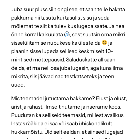
Juba suur pluss siin ongi see, et saan teile hakata
pakkuma nii tasuta kui tasulist sisu ja seda
mõlemat te siit ka tulevikus lugeda saate. Ja hea
õnne korral ka kuulata
, sest suutsin oma mikri
sisselülitamise nupukese ka üles leida
ja
plaanin sisse lugeda sellised keskmiselt 10-
mintised mõttepausid. Saladuskatte all saan
öelda, et ma neli osa juba lugesin, aga kuna ilma
mikrita, siis jäävad nad testkatseteks ja teen
uued.
Mis teemadel jutustama hakkame? Elust ja olust,
ärist ja rahast. Ilmselt nutame ja naerame koos.
Puudutan ka selliseid teemasid, millest avalikus
Instas rääkida ei saa või saab ühiskondlikult
hukkamõistu. Üldiselt eeldan, et siinsed lugejad