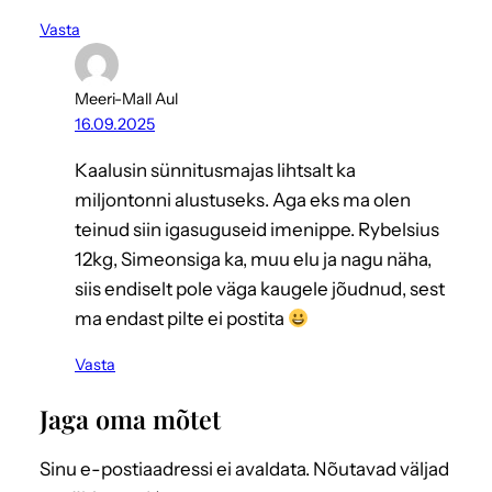
Vasta
Meeri-Mall Aul
16.09.2025
Kaalusin sünnitusmajas lihtsalt ka
miljontonni alustuseks. Aga eks ma olen
teinud siin igasuguseid imenippe. Rybelsius
12kg, Simeonsiga ka, muu elu ja nagu näha,
siis endiselt pole väga kaugele jõudnud, sest
ma endast pilte ei postita
Vasta
Jaga oma mõtet
Sinu e-postiaadressi ei avaldata.
Nõutavad väljad