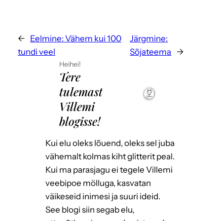
←
Eelmine:
Vähem kui 100
Järgmine:
tundi veel
Sõjateema
→
Heihei!
Tere
tulemast
Villemi
blogisse!
Kui elu oleks lõuend, oleks sel juba
vähemalt kolmas kiht glitterit peal.
Kui ma parasjagu ei tegele Villemi
veebipoe mölluga, kasvatan
väikeseid inimesi ja suuri ideid.
See blogi siin segab elu,