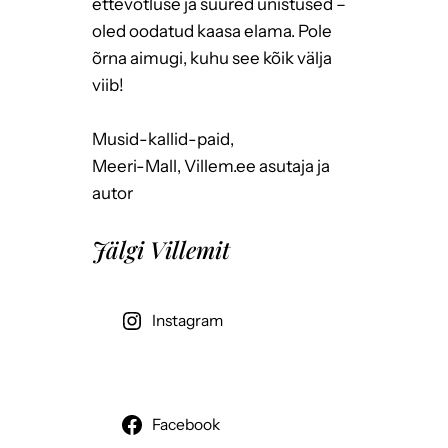
ettevõtluse ja suured unistused –
oled oodatud kaasa elama. Pole
õrna aimugi, kuhu see kõik välja
viib!
Musid-kallid-paid,
Meeri-Mall, Villem.ee asutaja ja
autor
Jälgi Villemit
Instagram
Facebook