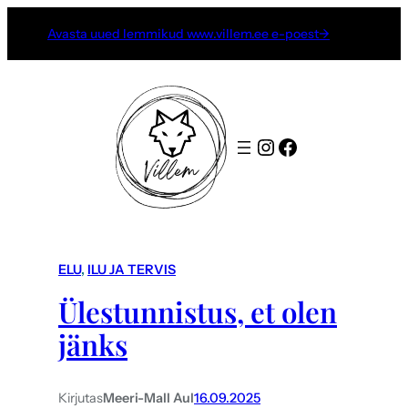
Avasta uued lemmikud www.villem.ee e-poest→
Instagram
Facebook
ELU
, 
ILU JA TERVIS
Ülestunnistus, et olen
jänks
Kirjutas
Meeri-Mall Aul
16.09.2025