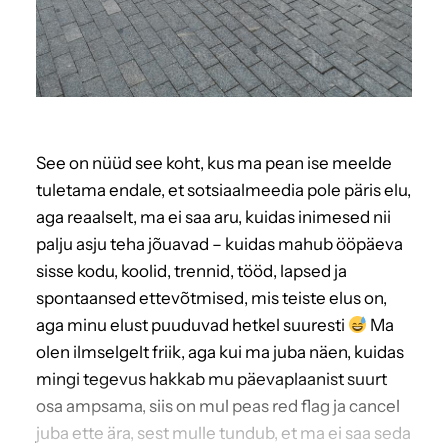
See on nüüd see koht, kus ma pean ise meelde
tuletama endale, et sotsiaalmeedia pole päris elu,
aga reaalselt, ma ei saa aru, kuidas inimesed nii
palju asju teha jõuavad – kuidas mahub ööpäeva
sisse kodu, koolid, trennid, tööd, lapsed ja
spontaansed ettevõtmised, mis teiste elus on,
aga minu elust puuduvad hetkel suuresti
Ma
olen ilmselgelt friik, aga kui ma juba näen, kuidas
mingi tegevus hakkab mu päevaplaanist suurt
osa ampsama, siis on mul peas red flag ja cancel
juba ette ära, sest mulle tundub, et ma ei saa seda