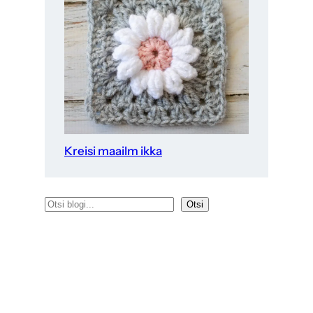
Kreisi maailm ikka
O
Otsi
t
s
i