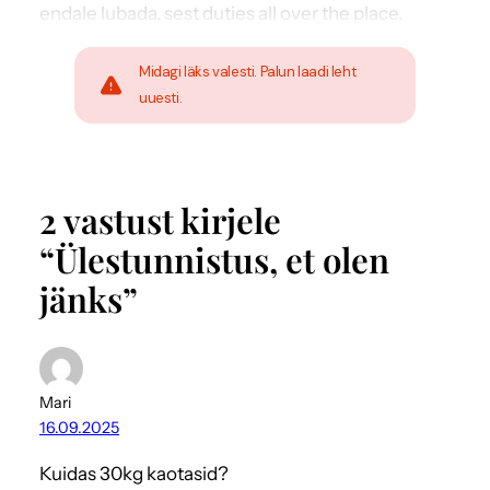
endale lubada, sest duties all over the place.
Midagi läks valesti. Palun laadi leht
uuesti.
2 vastust kirjele
“Ülestunnistus, et olen
jänks”
Mari
16.09.2025
Kuidas 30kg kaotasid?