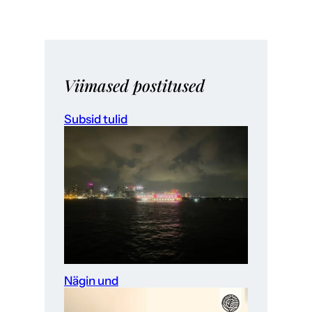
Viimased postitused
Subsid tulid
Nägin und