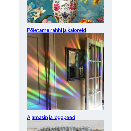
Põletame rahhi ja kaloreid
Ajamasin ja logopeed