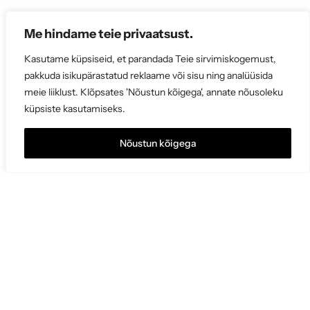
Me hindame teie privaatsust.
Kasutame küpsiseid, et parandada Teie sirvimiskogemust,
pakkuda isikupärastatud reklaame või sisu ning analüüsida
meie liiklust. Klõpsates 'Nõustun kõigega', annate nõusoleku
küpsiste kasutamiseks.
Nõustun kõigega