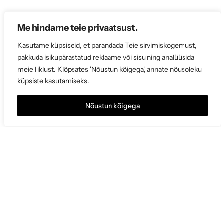
Me hindame teie privaatsust.
Kasutame küpsiseid, et parandada Teie sirvimiskogemust,
pakkuda isikupärastatud reklaame või sisu ning analüüsida
meie liiklust. Klõpsates 'Nõustun kõigega', annate nõusoleku
küpsiste kasutamiseks.
Nõustun kõigega