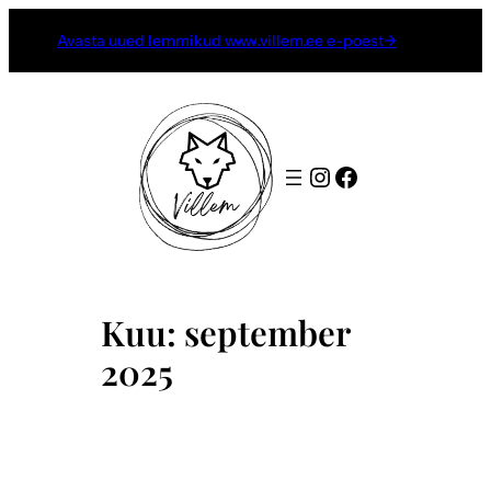
Liigu
Avasta uued lemmikud www.villem.ee e-poest→
sisu
juurde
Instagram
Facebook
Kuu:
september
2025