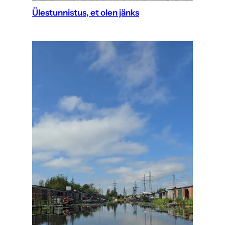
Ülestunnistus, et olen jänks