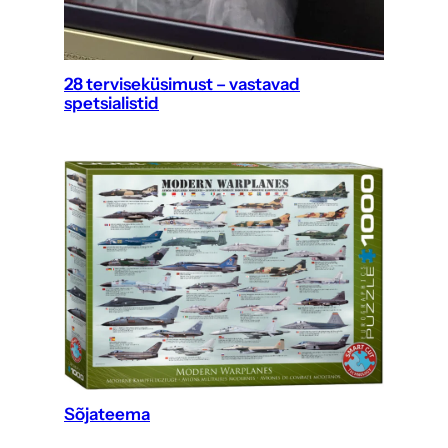
28 terviseküsimust – vastavad
spetsialistid
Sõjateema