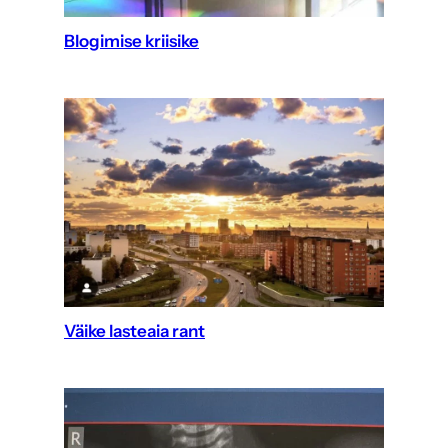
Blogimise kriisike
Väike lasteaia rant