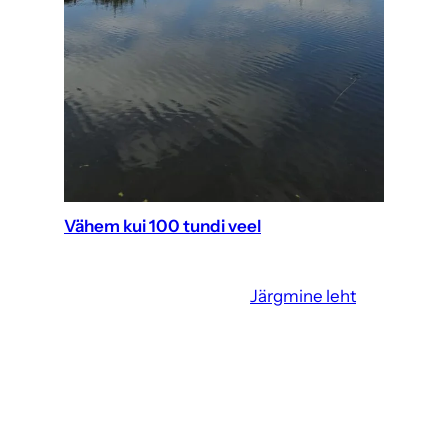
Vähem kui 100 tundi veel
Järgmine leht