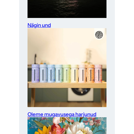
Nägin und
Oleme mugavusega harjunud