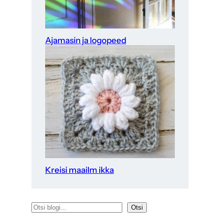
Ajamasin ja logopeed
Kreisi maailm ikka
O
Otsi