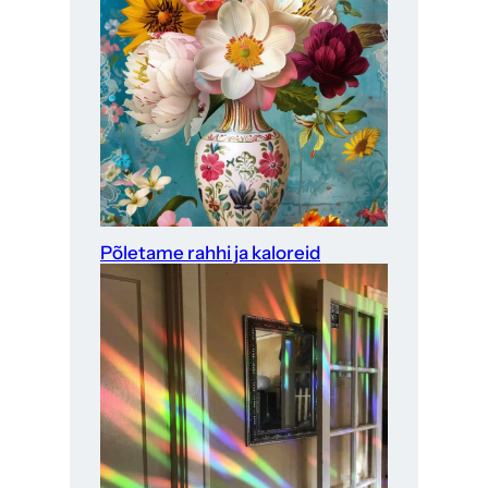
Põletame rahhi ja kaloreid