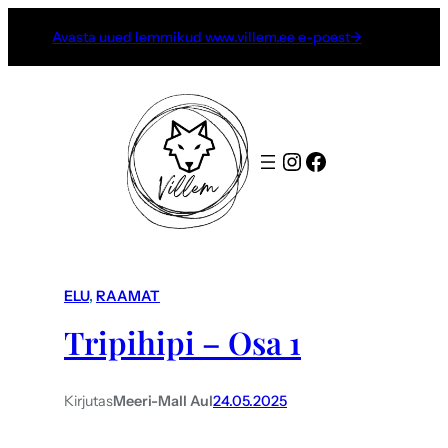
Avasta uued lemmikud www.villem.ee e-poest→
Instagram
Facebook
ELU
, 
RAAMAT
Tripihipi – Osa 1
Kirjutas
Meeri-Mall Aul
24.05.2025