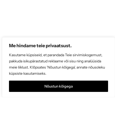
t
s
i
Me hindame teie privaatsust.
Kasutame küpsiseid, et parandada Teie sirvimiskogemust,
pakkuda isikupärastatud reklaame või sisu ning analüüsida
meie liiklust. Klõpsates 'Nõustun kõigega', annate nõusoleku
küpsiste kasutamiseks.
Nõustun kõigega