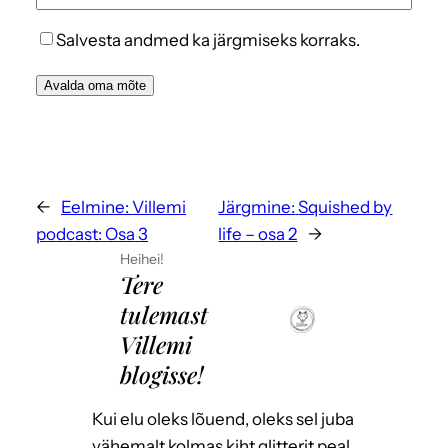
Salvesta andmed ka järgmiseks korraks.
←
Eelmine:
Villemi
Järgmine:
Squished by
podcast: Osa 3
life – osa 2
→
Heihei!
Tere
tulemast
Villemi
blogisse!
Kui elu oleks lõuend, oleks sel juba
vähemalt kolmas kiht glitterit peal.