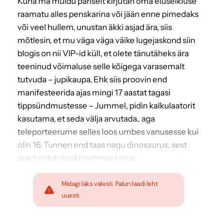
Kuna ma muidu päriselt kirjutan oma eluseikluse
raamatu alles penskarina või jään enne pimedaks
või veel hullem, unustan äkki asjad ära, siis
mõtlesin, et mu väga väga väike lugejaskond siin
blogis on nii VIP-id küll, et olete tänutäheks ära
teeninud võimaluse selle kõigega varasemalt
tutvuda – jupikaupa. Ehk siis proovin end
manifesteerida ajas mingi 17 aastat tagasi
tippsündmustesse – Jummel, pidin kalkulaatorit
kasutama, et seda välja arvutada.. aga
teleporteerume selles loos umbes vanusesse kui
olin 16. Tunnen end taas nagu dinosaurus, sest
see tundub kuskil eelmises elus..
Midagi läks valesti. Palun laadi leht
uuesti.