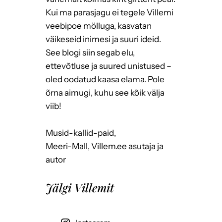
Kui ma parasjagu ei tegele Villemi
veebipoe mölluga, kasvatan
väikeseid inimesi ja suuri ideid.
See blogi siin segab elu,
ettevõtluse ja suured unistused –
oled oodatud kaasa elama. Pole
õrna aimugi, kuhu see kõik välja
viib!
Musid-kallid-paid,
Meeri-Mall, Villem.ee asutaja ja
autor
Jälgi Villemit