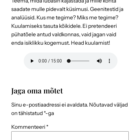
Teema, mida lubasin kajastada ja mille kohta
saadate mulle pidevalt küsimusi. Geenitestid ja
analüüsid. Kus me tegime? Miks me tegime?
Kuulamiseks tasuta kõikidele. Ei pretendeeri
pühatõele antud valdkonnas, vaid jagan vaid
enda isiklikku kogemust. Head kuulamist!
Jaga oma mõtet
Sinu e-postiaadressi ei avaldata.
Nõutavad väljad
on tähistatud
*
-ga
Kommenteeri
*