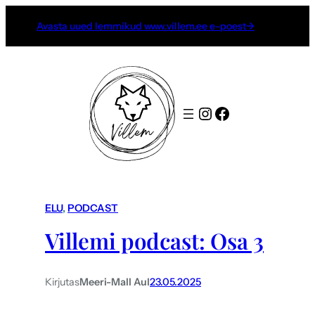
Avasta uued lemmikud www.villem.ee e-poest→
Instagram
Facebook
ELU
, 
PODCAST
Villemi podcast: Osa 3
Kirjutas
Meeri-Mall Aul
23.05.2025