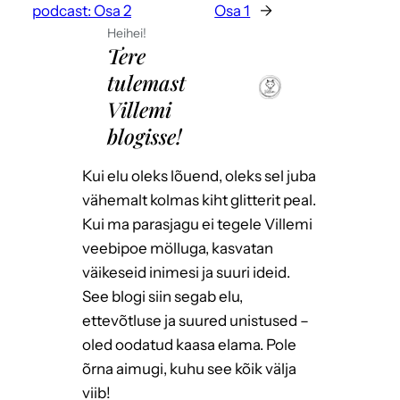
podcast: Osa 2
Osa 1
→
Heihei!
Tere
tulemast
Villemi
blogisse!
Kui elu oleks lõuend, oleks sel juba
vähemalt kolmas kiht glitterit peal.
Kui ma parasjagu ei tegele Villemi
veebipoe mölluga, kasvatan
väikeseid inimesi ja suuri ideid.
See blogi siin segab elu,
ettevõtluse ja suured unistused –
oled oodatud kaasa elama. Pole
õrna aimugi, kuhu see kõik välja
viib!