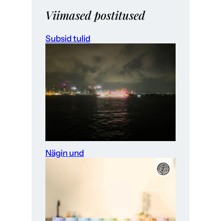
Viimased postitused
Subsid tulid
Nägin und