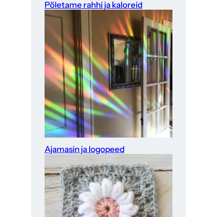
Põletame rahhi ja kaloreid
Ajamasin ja logopeed