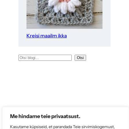
Kreisi maailm ikka
O
Otsi
t
s
i
Me hindame teie privaatsust.
Kasutame küpsiseid, et parandada Teie sirvimiskogemust,