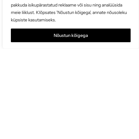
pakkuda isikupärastatud reklaame või sisu ning analüüsida
meie liiklust. Klõpsates 'Nõustun kõigega', annate nõusoleku
küpsiste kasutamiseks.
Nõustun kõigega